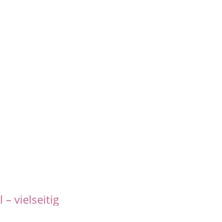
l
–
vielseitig